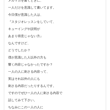
メルマガを書くときに、
一人だけを意識して書いてます。
今日僕が意識した人は、
『スタジオレッスンをしていて、
キューイングや説明が
あまり得意じゃない方』
なんですけど、
どうでしたか？
僕が意識した人以外の方も
響く内容じゃなかったですか？
一人の人に刺さる内容って、
実はそれ以外の人にも
刺さる内容だったりするんです。
ですのでぜひ一人の人に刺さる内容で
話してみて下さい。
ちなみにこの一人の人に