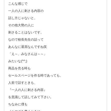
こんな感じで
一人の人に刺さる内容の
話し方じゃないと、
その他大勢の人に
刺さることはないです。
なので校長先生の話って
あんなに退屈なんですね笑
「え～、みなさんは～～」
みたいな(^^;)
商品を売る時も
セールスページを作る時であっても、
人前で話すときも、
『一人の人に刺さる内容』
を意識して話してみて下さい。
ちなみに僕も