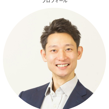
プロフィール