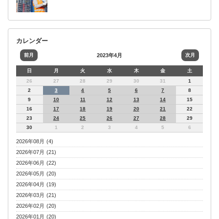
カレンダー
前月
2023年4月
次月
日
月
火
水
木
金
土
26
27
28
29
30
31
1
2
3
4
5
6
7
8
9
10
11
12
13
14
15
16
17
18
19
20
21
22
23
24
25
26
27
28
29
30
1
2
3
4
5
6
2026年08月 (4)
2026年07月 (21)
2026年06月 (22)
2026年05月 (20)
2026年04月 (19)
2026年03月 (21)
2026年02月 (20)
2026年01月 (20)