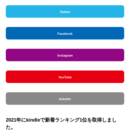
Twitter
Facebook
Instagram
YouTube
linkedin
2021年にkindleで新着ランキング1位を取得しまし
た。