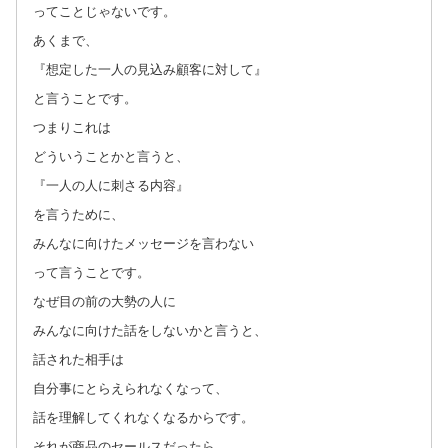
ってことじゃないです。
あくまで、
『想定した一人の見込み顧客に対して』
と言うことです。
つまりこれは
どういうことかと言うと、
『一人の人に刺さる内容』
を言うために、
みんなに向けたメッセージを言わない
って言うことです。
なぜ目の前の大勢の人に
みんなに向けた話をしないかと言うと、
話された相手は
自分事にとらえられなくなって、
話を理解してくれなくなるからです。
それが商品のセールスだったら