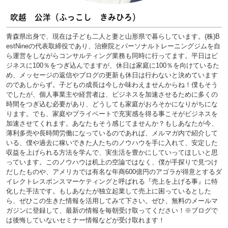
吹越 公洋（ふっこし きみひろ）
青森県出身で、現在は子ども二人と妻と山形県で暮らしています。(株)B
estNineの代表取締役であり、治療院とパーソナルトレーニングジムを自
ら運営をしながらコンサルティング業務も同時に行ってます。平日はビ
ジネスに100％をつぎ込んでますが、休日は家庭に100％を向けているた
め、メッセージの返信やブログの更新も休日は行わないと決めています
のであしからず。子どもの成長は今しか味わえませんからね！僕もそう
でしたが、個人事業主や経営者は、ビジネスを加速させるために多くの
時間をつぎ込む必要があり、どうしても家庭がおろそかになりがちにな
ります。でも、家庭やプライベートで充実感を得る事こそがビジネスを
加速させてくれます。あなたもそう感じてませんか？もしあなたが今、
薄利多売や長時間労働になっているのであれば、メルマガ内で紹介して
いる、僕や過去に稼いできた人たちのノウハウを手に入れて、安定した
収益を上げられる方法を学んで、実生活を豊かにしていってほしいと思
っています。このノウハウは机上の空論ではなく、僕が手探りで見つけ
だしたものや、アメリカでは有名な年商600億円のアゴラが得意とするダ
イレクトレスポンスマーケティングと呼ばれる『売上を上げる事』に特
化した手法です。もしあなたが独立起業して売上に困っているとした
ら、ぜひこの生きた情報を活用してみて下さい。ぜひ、無料のメールマ
ガジンに登録して、最新の情報を毎朝受け取ってください！※ブログで
は後悔していないセミナー情報などが受け取れます！