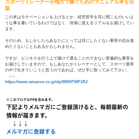
スポーツトレーナーが地方で稼ぐためのマニュアル本を出
版
この本はモチベーションを上げるとか、経営哲学を耳に聞こえのいいよ
うな事を書いているわけではなく、現場に使えるリアルをお届けしてい
ます。
そのため、もしかしたらあなたにとっては目にしたくない事実や読み進
めたくないこともあるかもしれません。
ですが、ビジネスを行う上で避けて通ることのできない普遍的な事実を
お届けしていますので、もしあなたがトレーナーとして、スポーツ業界
の中で生きていこうと思うのであれば、ぜひ手に取ってみて下さい。
↓↓↓
https://www.amazon.co.jp/dp/B094TWF1RJ
※このブログはPRを含みます。
下記よりメルマガにご登録頂けると、毎朝最新の
情報が届きます。
↓↓↓
メルマガに登録する