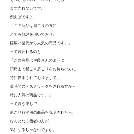
まず売れないです。
例えばですよ、
「この商品は肩こりの方に
とても好評を頂いており、
幅広い世代から人気の商品です。」
って言われるのと、
「この商品は伊藤さんのように
頭痛まで起こす肩こりをお持ちの方に
特に愛用されておりまして、
長時間のデスクワークをされる方から
特に人気の商品です。」
って言う感じで
肩こり解消用の商品を説明されたら、
なんとなく後者の方が
気になるじゃないですか。