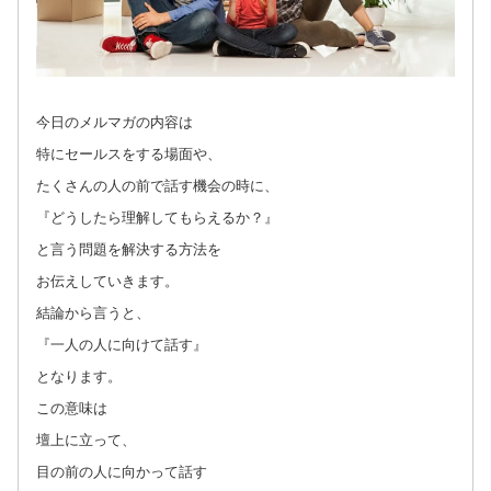
今日のメルマガの内容は
特にセールスをする場面や、
たくさんの人の前で話す機会の時に、
『どうしたら理解してもらえるか？』
と言う問題を解決する方法を
お伝えしていきます。
結論から言うと、
『一人の人に向けて話す』
となります。
この意味は
壇上に立って、
目の前の人に向かって話す