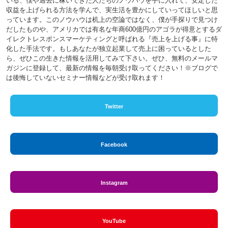
いる、僕や過去に稼いできた人たちのノウハウを手に入れて、安定した
収益を上げられる方法を学んで、実生活を豊かにしていってほしいと思
っています。このノウハウは机上の空論ではなく、僕が手探りで見つけ
だしたものや、アメリカでは有名な年商600億円のアゴラが得意とするダ
イレクトレスポンスマーケティングと呼ばれる『売上を上げる事』に特
化した手法です。もしあなたが独立起業して売上に困っているとした
ら、ぜひこの生きた情報を活用してみて下さい。ぜひ、無料のメールマ
ガジンに登録して、最新の情報を毎朝受け取ってください！※ブログで
は後悔していないセミナー情報などが受け取れます！
Twitter
Facebook
Instagram
YouTube