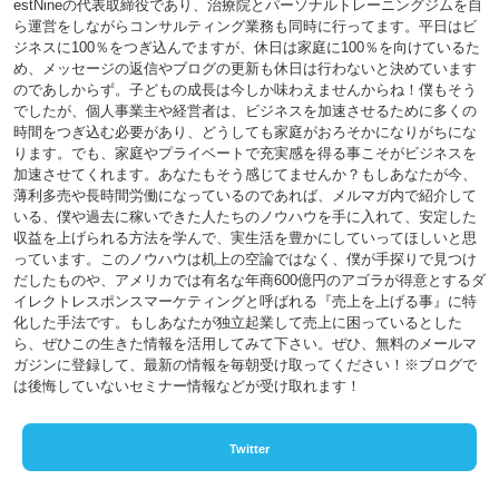
estNineの代表取締役であり、治療院とパーソナルトレーニングジムを自
ら運営をしながらコンサルティング業務も同時に行ってます。平日はビ
ジネスに100％をつぎ込んでますが、休日は家庭に100％を向けているた
め、メッセージの返信やブログの更新も休日は行わないと決めています
のであしからず。子どもの成長は今しか味わえませんからね！僕もそう
でしたが、個人事業主や経営者は、ビジネスを加速させるために多くの
時間をつぎ込む必要があり、どうしても家庭がおろそかになりがちにな
ります。でも、家庭やプライベートで充実感を得る事こそがビジネスを
加速させてくれます。あなたもそう感じてませんか？もしあなたが今、
薄利多売や長時間労働になっているのであれば、メルマガ内で紹介して
いる、僕や過去に稼いできた人たちのノウハウを手に入れて、安定した
収益を上げられる方法を学んで、実生活を豊かにしていってほしいと思
っています。このノウハウは机上の空論ではなく、僕が手探りで見つけ
だしたものや、アメリカでは有名な年商600億円のアゴラが得意とするダ
イレクトレスポンスマーケティングと呼ばれる『売上を上げる事』に特
化した手法です。もしあなたが独立起業して売上に困っているとした
ら、ぜひこの生きた情報を活用してみて下さい。ぜひ、無料のメールマ
ガジンに登録して、最新の情報を毎朝受け取ってください！※ブログで
は後悔していないセミナー情報などが受け取れます！
Twitter