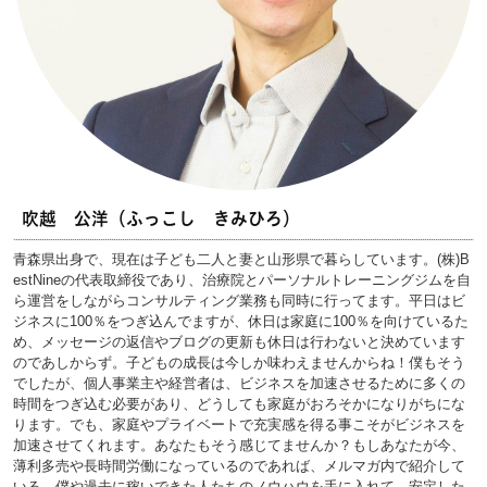
吹越 公洋（ふっこし きみひろ）
青森県出身で、現在は子ども二人と妻と山形県で暮らしています。(株)B
estNineの代表取締役であり、治療院とパーソナルトレーニングジムを自
ら運営をしながらコンサルティング業務も同時に行ってます。平日はビ
ジネスに100％をつぎ込んでますが、休日は家庭に100％を向けているた
め、メッセージの返信やブログの更新も休日は行わないと決めています
のであしからず。子どもの成長は今しか味わえませんからね！僕もそう
でしたが、個人事業主や経営者は、ビジネスを加速させるために多くの
時間をつぎ込む必要があり、どうしても家庭がおろそかになりがちにな
ります。でも、家庭やプライベートで充実感を得る事こそがビジネスを
加速させてくれます。あなたもそう感じてませんか？もしあなたが今、
薄利多売や長時間労働になっているのであれば、メルマガ内で紹介して
いる、僕や過去に稼いできた人たちのノウハウを手に入れて、安定した