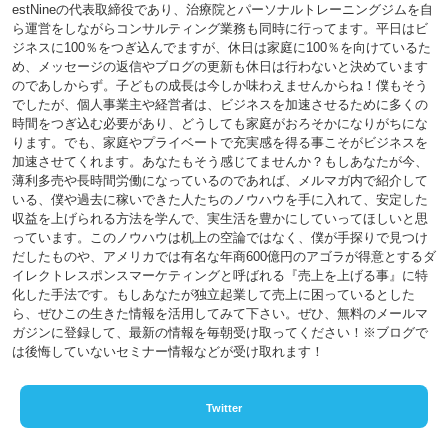
estNineの代表取締役であり、治療院とパーソナルトレーニングジムを自
ら運営をしながらコンサルティング業務も同時に行ってます。平日はビ
ジネスに100％をつぎ込んでますが、休日は家庭に100％を向けているた
め、メッセージの返信やブログの更新も休日は行わないと決めています
のであしからず。子どもの成長は今しか味わえませんからね！僕もそう
でしたが、個人事業主や経営者は、ビジネスを加速させるために多くの
時間をつぎ込む必要があり、どうしても家庭がおろそかになりがちにな
ります。でも、家庭やプライベートで充実感を得る事こそがビジネスを
加速させてくれます。あなたもそう感じてませんか？もしあなたが今、
薄利多売や長時間労働になっているのであれば、メルマガ内で紹介して
いる、僕や過去に稼いできた人たちのノウハウを手に入れて、安定した
収益を上げられる方法を学んで、実生活を豊かにしていってほしいと思
っています。このノウハウは机上の空論ではなく、僕が手探りで見つけ
だしたものや、アメリカでは有名な年商600億円のアゴラが得意とするダ
イレクトレスポンスマーケティングと呼ばれる『売上を上げる事』に特
化した手法です。もしあなたが独立起業して売上に困っているとした
ら、ぜひこの生きた情報を活用してみて下さい。ぜひ、無料のメールマ
ガジンに登録して、最新の情報を毎朝受け取ってください！※ブログで
は後悔していないセミナー情報などが受け取れます！
Twitter