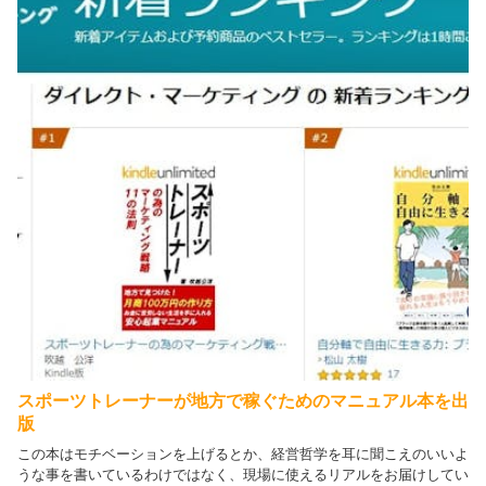
スポーツトレーナーが地方で稼ぐためのマニュアル本を出
版
この本はモチベーションを上げるとか、経営哲学を耳に聞こえのいいよ
うな事を書いているわけではなく、現場に使えるリアルをお届けしてい