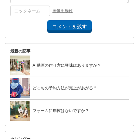
画像を添付
コメントを残す
最新の記事
AI動画の作り方に興味はありますか？
どっちの予約方法が売上があがる？
フォームに摩擦はないですか？
カレンダー