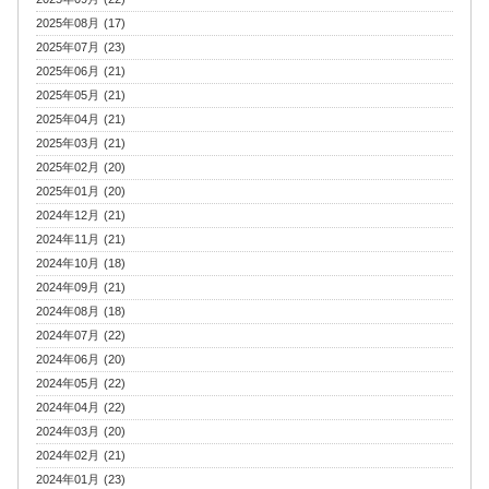
2025年08月 (17)
2025年07月 (23)
2025年06月 (21)
2025年05月 (21)
2025年04月 (21)
2025年03月 (21)
2025年02月 (20)
2025年01月 (20)
2024年12月 (21)
2024年11月 (21)
2024年10月 (18)
2024年09月 (21)
2024年08月 (18)
2024年07月 (22)
2024年06月 (20)
2024年05月 (22)
2024年04月 (22)
2024年03月 (20)
2024年02月 (21)
2024年01月 (23)