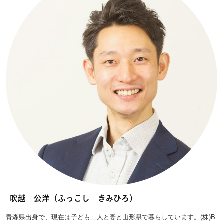
吹越 公洋（ふっこし きみひろ）
青森県出身で、現在は子ども二人と妻と山形県で暮らしています。(株)B