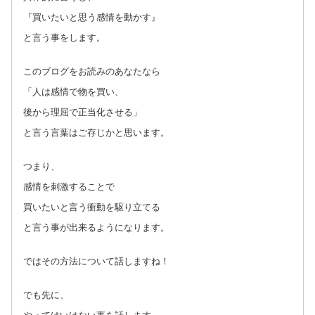
『買いたいと思う感情を動かす』
と言う事をします。
このブログをお読みのあなたなら
「人は感情で物を買い、
後から理屈で正当化させる」
と言う言葉はご存じかと思います。
つまり、
感情を刺激することで
買いたいと言う衝動を駆り立てる
と言う事が出来るようになります。
ではその方法について話しますね！
でも先に、