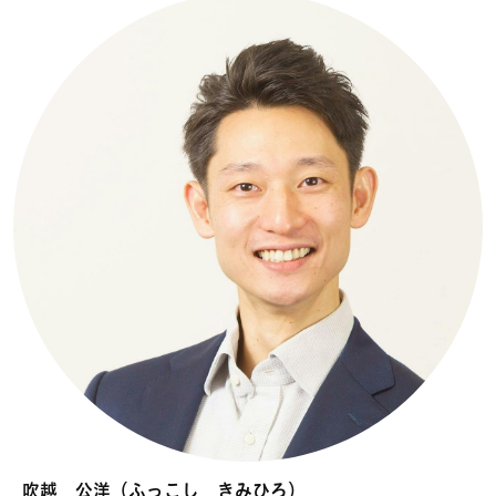
吹越 公洋（ふっこし きみひろ）