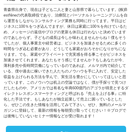
青森県出身で、現在は子ども二人と妻と山形県で暮らしています。(株)B
estNineの代表取締役であり、治療院とパーソナルトレーニングジムを自
ら運営をしながらコンサルティング業務も同時に行ってます。平日はビ
ジネスに100％をつぎ込んでますが、休日は家庭に100％を向けているた
め、メッセージの返信やブログの更新も休日は行わないと決めています
のであしからず。子どもの成長は今しか味わえませんからね！僕もそう
でしたが、個人事業主や経営者は、ビジネスを加速させるために多くの
時間をつぎ込む必要があり、どうしても家庭がおろそかになりがちにな
ります。でも、家庭やプライベートで充実感を得る事こそがビジネスを
加速させてくれます。あなたもそう感じてませんか？もしあなたが今、
薄利多売や長時間労働になっているのであれば、メルマガ内で紹介して
いる、僕や過去に稼いできた人たちのノウハウを手に入れて、安定した
収益を上げられる方法を学んで、実生活を豊かにしていってほしいと思
っています。このノウハウは机上の空論ではなく、僕が手探りで見つけ
だしたものや、アメリカでは有名な年商600億円のアゴラが得意とするダ
イレクトレスポンスマーケティングと呼ばれる『売上を上げる事』に特
化した手法です。もしあなたが独立起業して売上に困っているとした
ら、ぜひこの生きた情報を活用してみて下さい。ぜひ、無料のメールマ
ガジンに登録して、最新の情報を毎朝受け取ってください！※ブログで
は後悔していないセミナー情報などが受け取れます！