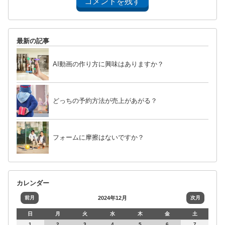
コメントを残す
最新の記事
AI動画の作り方に興味はありますか？
どっちの予約方法が売上があがる？
フォームに摩擦はないですか？
カレンダー
前月
2024年12月
次月
日
月
火
水
木
金
土
1
2
3
4
5
6
7