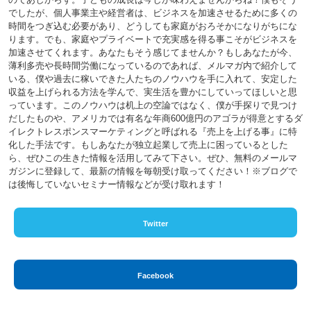
でしたが、個人事業主や経営者は、ビジネスを加速させるために多くの
時間をつぎ込む必要があり、どうしても家庭がおろそかになりがちにな
ります。でも、家庭やプライベートで充実感を得る事こそがビジネスを
加速させてくれます。あなたもそう感じてませんか？もしあなたが今、
薄利多売や長時間労働になっているのであれば、メルマガ内で紹介して
いる、僕や過去に稼いできた人たちのノウハウを手に入れて、安定した
収益を上げられる方法を学んで、実生活を豊かにしていってほしいと思
っています。このノウハウは机上の空論ではなく、僕が手探りで見つけ
だしたものや、アメリカでは有名な年商600億円のアゴラが得意とするダ
イレクトレスポンスマーケティングと呼ばれる『売上を上げる事』に特
化した手法です。もしあなたが独立起業して売上に困っているとした
ら、ぜひこの生きた情報を活用してみて下さい。ぜひ、無料のメールマ
ガジンに登録して、最新の情報を毎朝受け取ってください！※ブログで
は後悔していないセミナー情報などが受け取れます！
Twitter
Facebook