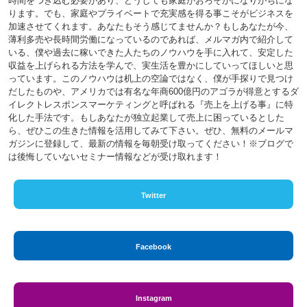
時間をつぎ込む必要があり、どうしても家庭がおろそかになりがちにな
ります。でも、家庭やプライベートで充実感を得る事こそがビジネスを
加速させてくれます。あなたもそう感じてませんか？もしあなたが今、
薄利多売や長時間労働になっているのであれば、メルマガ内で紹介して
いる、僕や過去に稼いできた人たちのノウハウを手に入れて、安定した
収益を上げられる方法を学んで、実生活を豊かにしていってほしいと思
っています。このノウハウは机上の空論ではなく、僕が手探りで見つけ
だしたものや、アメリカでは有名な年商600億円のアゴラが得意とするダ
イレクトレスポンスマーケティングと呼ばれる『売上を上げる事』に特
化した手法です。もしあなたが独立起業して売上に困っているとした
ら、ぜひこの生きた情報を活用してみて下さい。ぜひ、無料のメールマ
ガジンに登録して、最新の情報を毎朝受け取ってください！※ブログで
は後悔していないセミナー情報などが受け取れます！
Twitter
Facebook
Instagram