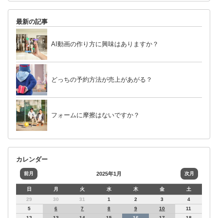
最新の記事
AI動画の作り方に興味はありますか？
どっちの予約方法が売上があがる？
フォームに摩擦はないですか？
カレンダー
前月
2025年1月
次月
日
月
火
水
木
金
土
29
30
31
1
2
3
4
5
6
7
8
9
10
11
12
13
14
15
16
17
18