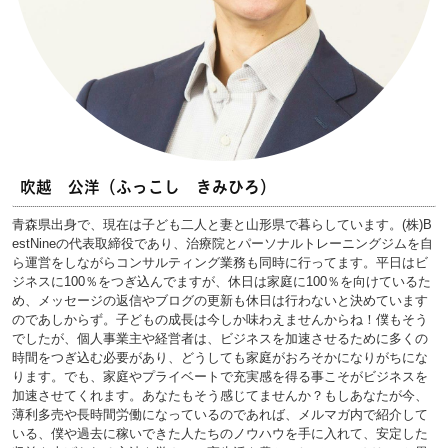
吹越 公洋（ふっこし きみひろ）
青森県出身で、現在は子ども二人と妻と山形県で暮らしています。(株)B
estNineの代表取締役であり、治療院とパーソナルトレーニングジムを自
ら運営をしながらコンサルティング業務も同時に行ってます。平日はビ
ジネスに100％をつぎ込んでますが、休日は家庭に100％を向けているた
め、メッセージの返信やブログの更新も休日は行わないと決めています
のであしからず。子どもの成長は今しか味わえませんからね！僕もそう
でしたが、個人事業主や経営者は、ビジネスを加速させるために多くの
時間をつぎ込む必要があり、どうしても家庭がおろそかになりがちにな
ります。でも、家庭やプライベートで充実感を得る事こそがビジネスを
加速させてくれます。あなたもそう感じてませんか？もしあなたが今、
薄利多売や長時間労働になっているのであれば、メルマガ内で紹介して
いる、僕や過去に稼いできた人たちのノウハウを手に入れて、安定した