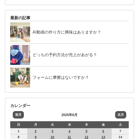
最新の記事
AI動画の作り方に興味はありますか？
どっちの予約方法が売上があがる？
フォームに摩擦はないですか？
カレンダー
前月
2025年6月
次月
日
月
火
水
木
金
土
1
2
3
4
5
6
7
8
9
10
11
12
13
14