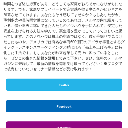
時間をつぎ込む必要があり、どうしても家庭がおろそかになりがちにな
ります。でも、家庭やプライベートで充実感を得る事こそがビジネスを
加速させてくれます。あなたもそう感じてませんか？もしあなたが今、
薄利多売や長時間労働になっているのであれば、メルマガ内で紹介して
いる、僕や過去に稼いできた人たちのノウハウを手に入れて、安定した
収益を上げられる方法を学んで、実生活を豊かにしていってほしいと思
っています。このノウハウは机上の空論ではなく、僕が手探りで見つけ
だしたものや、アメリカでは有名な年商600億円のアゴラが得意とするダ
イレクトレスポンスマーケティングと呼ばれる『売上を上げる事』に特
化した手法です。もしあなたが独立起業して売上に困っているとした
ら、ぜひこの生きた情報を活用してみて下さい。ぜひ、無料のメールマ
ガジンに登録して、最新の情報を毎朝受け取ってください！※ブログで
は後悔していないセミナー情報などが受け取れます！
Twitter
Facebook
Instagram