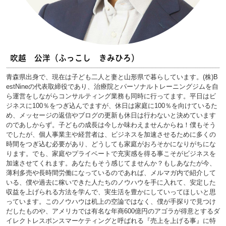
吹越 公洋（ふっこし きみひろ）
青森県出身で、現在は子ども二人と妻と山形県で暮らしています。(株)B
estNineの代表取締役であり、治療院とパーソナルトレーニングジムを自
ら運営をしながらコンサルティング業務も同時に行ってます。平日はビ
ジネスに100％をつぎ込んでますが、休日は家庭に100％を向けているた
め、メッセージの返信やブログの更新も休日は行わないと決めています
のであしからず。子どもの成長は今しか味わえませんからね！僕もそう
でしたが、個人事業主や経営者は、ビジネスを加速させるために多くの
時間をつぎ込む必要があり、どうしても家庭がおろそかになりがちにな
ります。でも、家庭やプライベートで充実感を得る事こそがビジネスを
加速させてくれます。あなたもそう感じてませんか？もしあなたが今、
薄利多売や長時間労働になっているのであれば、メルマガ内で紹介して
いる、僕や過去に稼いできた人たちのノウハウを手に入れて、安定した
収益を上げられる方法を学んで、実生活を豊かにしていってほしいと思
っています。このノウハウは机上の空論ではなく、僕が手探りで見つけ
だしたものや、アメリカでは有名な年商600億円のアゴラが得意とするダ
イレクトレスポンスマーケティングと呼ばれる『売上を上げる事』に特