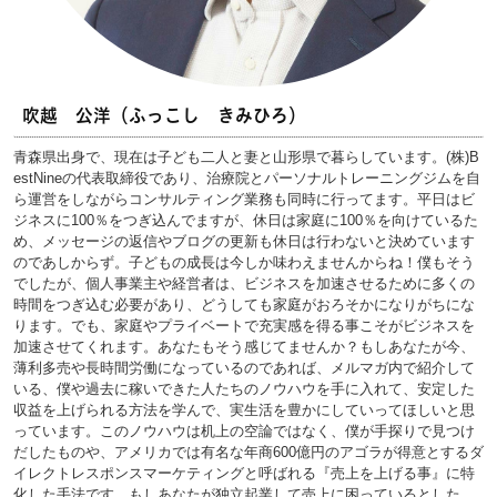
吹越 公洋（ふっこし きみひろ）
青森県出身で、現在は子ども二人と妻と山形県で暮らしています。(株)B
estNineの代表取締役であり、治療院とパーソナルトレーニングジムを自
ら運営をしながらコンサルティング業務も同時に行ってます。平日はビ
ジネスに100％をつぎ込んでますが、休日は家庭に100％を向けているた
め、メッセージの返信やブログの更新も休日は行わないと決めています
のであしからず。子どもの成長は今しか味わえませんからね！僕もそう
でしたが、個人事業主や経営者は、ビジネスを加速させるために多くの
時間をつぎ込む必要があり、どうしても家庭がおろそかになりがちにな
ります。でも、家庭やプライベートで充実感を得る事こそがビジネスを
加速させてくれます。あなたもそう感じてませんか？もしあなたが今、
薄利多売や長時間労働になっているのであれば、メルマガ内で紹介して
いる、僕や過去に稼いできた人たちのノウハウを手に入れて、安定した
収益を上げられる方法を学んで、実生活を豊かにしていってほしいと思
っています。このノウハウは机上の空論ではなく、僕が手探りで見つけ
だしたものや、アメリカでは有名な年商600億円のアゴラが得意とするダ
イレクトレスポンスマーケティングと呼ばれる『売上を上げる事』に特
化した手法です。もしあなたが独立起業して売上に困っているとした