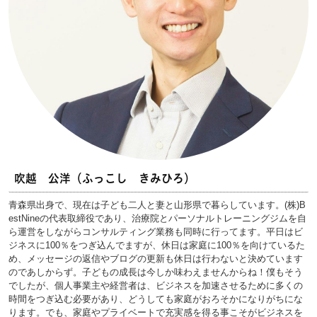
吹越 公洋（ふっこし きみひろ）
青森県出身で、現在は子ども二人と妻と山形県で暮らしています。(株)B
estNineの代表取締役であり、治療院とパーソナルトレーニングジムを自
ら運営をしながらコンサルティング業務も同時に行ってます。平日はビ
ジネスに100％をつぎ込んでますが、休日は家庭に100％を向けているた
め、メッセージの返信やブログの更新も休日は行わないと決めています
のであしからず。子どもの成長は今しか味わえませんからね！僕もそう
でしたが、個人事業主や経営者は、ビジネスを加速させるために多くの
時間をつぎ込む必要があり、どうしても家庭がおろそかになりがちにな
ります。でも、家庭やプライベートで充実感を得る事こそがビジネスを