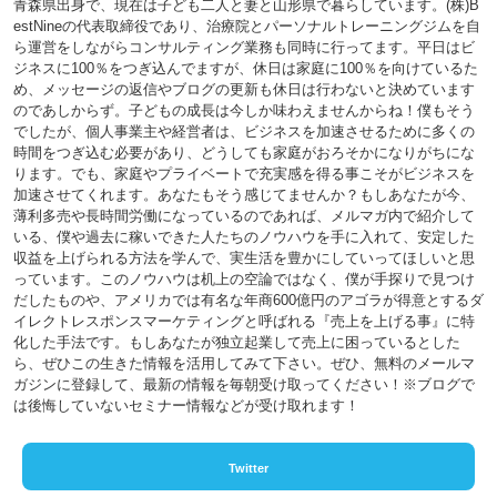
青森県出身で、現在は子ども二人と妻と山形県で暮らしています。(株)B
estNineの代表取締役であり、治療院とパーソナルトレーニングジムを自
ら運営をしながらコンサルティング業務も同時に行ってます。平日はビ
ジネスに100％をつぎ込んでますが、休日は家庭に100％を向けているた
め、メッセージの返信やブログの更新も休日は行わないと決めています
のであしからず。子どもの成長は今しか味わえませんからね！僕もそう
でしたが、個人事業主や経営者は、ビジネスを加速させるために多くの
時間をつぎ込む必要があり、どうしても家庭がおろそかになりがちにな
ります。でも、家庭やプライベートで充実感を得る事こそがビジネスを
加速させてくれます。あなたもそう感じてませんか？もしあなたが今、
薄利多売や長時間労働になっているのであれば、メルマガ内で紹介して
いる、僕や過去に稼いできた人たちのノウハウを手に入れて、安定した
収益を上げられる方法を学んで、実生活を豊かにしていってほしいと思
っています。このノウハウは机上の空論ではなく、僕が手探りで見つけ
だしたものや、アメリカでは有名な年商600億円のアゴラが得意とするダ
イレクトレスポンスマーケティングと呼ばれる『売上を上げる事』に特
化した手法です。もしあなたが独立起業して売上に困っているとした
ら、ぜひこの生きた情報を活用してみて下さい。ぜひ、無料のメールマ
ガジンに登録して、最新の情報を毎朝受け取ってください！※ブログで
は後悔していないセミナー情報などが受け取れます！
Twitter