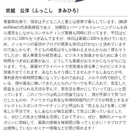
吹越 公洋（ふっこし きみひろ）
青森県出身で、現在は子ども二人と妻と山形県で暮らしています。(株)B
estNineの代表取締役であり、治療院とパーソナルトレーニングジムを自
ら運営をしながらコンサルティング業務も同時に行ってます。平日はビ
ジネスに100％をつぎ込んでますが、休日は家庭に100％を向けているた
め、メッセージの返信やブログの更新も休日は行わないと決めています
のであしからず。子どもの成長は今しか味わえませんからね！僕もそう
でしたが、個人事業主や経営者は、ビジネスを加速させるために多くの
時間をつぎ込む必要があり、どうしても家庭がおろそかになりがちにな
ります。でも、家庭やプライベートで充実感を得る事こそがビジネスを
加速させてくれます。あなたもそう感じてませんか？もしあなたが今、
薄利多売や長時間労働になっているのであれば、メルマガ内で紹介して
いる、僕や過去に稼いできた人たちのノウハウを手に入れて、安定した
収益を上げられる方法を学んで、実生活を豊かにしていってほしいと思
っています。このノウハウは机上の空論ではなく、僕が手探りで見つけ
だしたものや、アメリカでは有名な年商600億円のアゴラが得意とするダ
イレクトレスポンスマーケティングと呼ばれる『売上を上げる事』に特
化した手法です。もしあなたが独立起業して売上に困っているとした
ら、ぜひこの生きた情報を活用してみて下さい。ぜひ、無料のメールマ
ガジンに登録して、最新の情報を毎朝受け取ってください！※ブログで
は後悔していないセミナー情報などが受け取れます！