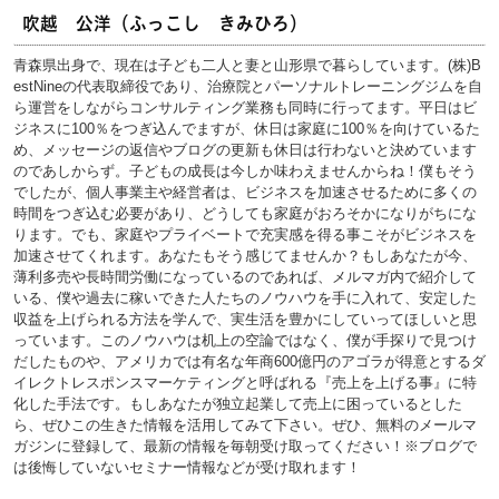
吹越 公洋（ふっこし きみひろ）
青森県出身で、現在は子ども二人と妻と山形県で暮らしています。(株)B
estNineの代表取締役であり、治療院とパーソナルトレーニングジムを自
ら運営をしながらコンサルティング業務も同時に行ってます。平日はビ
ジネスに100％をつぎ込んでますが、休日は家庭に100％を向けているた
め、メッセージの返信やブログの更新も休日は行わないと決めています
のであしからず。子どもの成長は今しか味わえませんからね！僕もそう
でしたが、個人事業主や経営者は、ビジネスを加速させるために多くの
時間をつぎ込む必要があり、どうしても家庭がおろそかになりがちにな
ります。でも、家庭やプライベートで充実感を得る事こそがビジネスを
加速させてくれます。あなたもそう感じてませんか？もしあなたが今、
薄利多売や長時間労働になっているのであれば、メルマガ内で紹介して
いる、僕や過去に稼いできた人たちのノウハウを手に入れて、安定した
収益を上げられる方法を学んで、実生活を豊かにしていってほしいと思
っています。このノウハウは机上の空論ではなく、僕が手探りで見つけ
だしたものや、アメリカでは有名な年商600億円のアゴラが得意とするダ
イレクトレスポンスマーケティングと呼ばれる『売上を上げる事』に特
化した手法です。もしあなたが独立起業して売上に困っているとした
ら、ぜひこの生きた情報を活用してみて下さい。ぜひ、無料のメールマ
ガジンに登録して、最新の情報を毎朝受け取ってください！※ブログで
は後悔していないセミナー情報などが受け取れます！