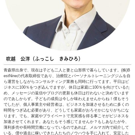
吹越 公洋（ふっこし きみひろ）
青森県出身で、現在は子ども二人と妻と山形県で暮らしています。(株)B
estNineの代表取締役であり、治療院とパーソナルトレーニングジムを自
ら運営をしながらコンサルティング業務も同時に行ってます。平日はビ
ジネスに100％をつぎ込んでますが、休日は家庭に100％を向けているた
め、メッセージの返信やブログの更新も休日は行わないと決めています
のであしからず。子どもの成長は今しか味わえませんからね！僕もそう
でしたが、個人事業主や経営者は、ビジネスを加速させるために多くの
時間をつぎ込む必要があり、どうしても家庭がおろそかになりがちにな
ります。でも、家庭やプライベートで充実感を得る事こそがビジネスを
加速させてくれます。あなたもそう感じてませんか？もしあなたが今、
薄利多売や長時間労働になっているのであれば、メルマガ内で紹介して
いる、僕や過去に稼いできた人たちのノウハウを手に入れて、安定した