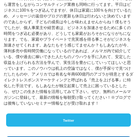
ら運営をしながらコンサルティング業務も同時に行ってます。平日はビ
ジネスに100％をつぎ込んでますが、休日は家庭に100％を向けているた
め、メッセージの返信やブログの更新も休日は行わないと決めています
のであしからず。子どもの成長は今しか味わえませんからね！僕もそう
でしたが、個人事業主や経営者は、ビジネスを加速させるために多くの
時間をつぎ込む必要があり、どうしても家庭がおろそかになりがちにな
ります。でも、家庭やプライベートで充実感を得る事こそがビジネスを
加速させてくれます。あなたもそう感じてませんか？もしあなたが今、
薄利多売や長時間労働になっているのであれば、メルマガ内で紹介して
いる、僕や過去に稼いできた人たちのノウハウを手に入れて、安定した
収益を上げられる方法を学んで、実生活を豊かにしていってほしいと思
っています。このノウハウは机上の空論ではなく、僕が手探りで見つけ
だしたものや、アメリカでは有名な年商600億円のアゴラが得意とするダ
イレクトレスポンスマーケティングと呼ばれる『売上を上げる事』に特
化した手法です。もしあなたが独立起業して売上に困っているとした
ら、ぜひこの生きた情報を活用してみて下さい。ぜひ、無料のメールマ
ガジンに登録して、最新の情報を毎朝受け取ってください！※ブログで
は後悔していないセミナー情報などが受け取れます！
Twitter