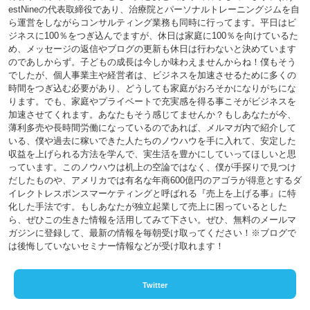
estNineの代表取締役であり、治療院とパーソナルトレーニングジムを自
ら運営をしながらコンサルティング業務も同時に行ってます。平日はビ
ジネスに100％をつぎ込んでますが、休日は家庭に100％を向けているた
め、メッセージの返信やブログの更新も休日は行わないと決めています
のであしからず。子どもの成長は今しか味わえませんからね！僕もそう
でしたが、個人事業主や経営者は、ビジネスを加速させるために多くの
時間をつぎ込む必要があり、どうしても家庭がおろそかになりがちにな
ります。でも、家庭やプライベートで充実感を得る事こそがビジネスを
加速させてくれます。あなたもそう感じてませんか？もしあなたが今、
薄利多売や長時間労働になっているのであれば、メルマガ内で紹介して
いる、僕や過去に稼いできた人たちのノウハウを手に入れて、安定した
収益を上げられる方法を学んで、実生活を豊かにしていってほしいと思
っています。このノウハウは机上の空論ではなく、僕が手探りで見つけ
だしたものや、アメリカでは有名な年商600億円のアゴラが得意とするダ
イレクトレスポンスマーケティングと呼ばれる『売上を上げる事』に特
化した手法です。もしあなたが独立起業して売上に困っているとした
ら、ぜひこの生きた情報を活用してみて下さい。ぜひ、無料のメールマ
ガジンに登録して、最新の情報を毎朝受け取ってください！※ブログで
は後悔していないセミナー情報などが受け取れます！
Twitter