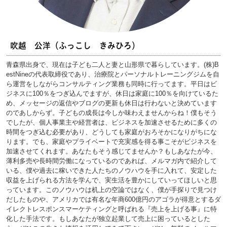
吹越 公洋（ふっこし きみひろ）
青森県出身で、現在は子ども二人と妻と山形県で暮らしています。(株)B
estNineの代表取締役であり、治療院とパーソナルトレーニングジムを自
ら運営をしながらコンサルティング業務も同時に行ってます。平日はビ
ジネスに100％をつぎ込んでますが、休日は家庭に100％を向けているた
め、メッセージの返信やブログの更新も休日は行わないと決めています
のであしからず。子どもの成長は今しか味わえませんからね！僕もそう
でしたが、個人事業主や経営者は、ビジネスを加速させるために多くの
時間をつぎ込む必要があり、どうしても家庭がおろそかになりがちにな
ります。でも、家庭やプライベートで充実感を得る事こそがビジネスを
加速させてくれます。あなたもそう感じてませんか？もしあなたが今、
薄利多売や長時間労働になっているのであれば、メルマガ内で紹介して
いる、僕や過去に稼いできた人たちのノウハウを手に入れて、安定した
収益を上げられる方法を学んで、実生活を豊かにしていってほしいと思
っています。このノウハウは机上の空論ではなく、僕が手探りで見つけ
だしたものや、アメリカでは有名な年商600億円のアゴラが得意とするダ
イレクトレスポンスマーケティングと呼ばれる『売上を上げる事』に特
化した手法です。もしあなたが独立起業して売上に困っているとした