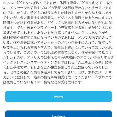
ジネスに100％をつぎ込んでますが、休日は家庭に100％を向けているた
め、メッセージの返信やブログの更新も休日は行わないと決めています
のであしからず。子どもの成長は今しか味わえませんからね！僕もそう
でしたが、個人事業主や経営者は、ビジネスを加速させるために多くの
時間をつぎ込む必要があり、どうしても家庭がおろそかになりがちにな
ります。でも、家庭やプライベートで充実感を得る事こそがビジネスを
加速させてくれます。あなたもそう感じてませんか？もしあなたが今、
薄利多売や長時間労働になっているのであれば、メルマガ内で紹介して
いる、僕や過去に稼いできた人たちのノウハウを手に入れて、安定した
収益を上げられる方法を学んで、実生活を豊かにしていってほしいと思
っています。このノウハウは机上の空論ではなく、僕が手探りで見つけ
だしたものや、アメリカでは有名な年商600億円のアゴラが得意とするダ
イレクトレスポンスマーケティングと呼ばれる『売上を上げる事』に特
化した手法です。もしあなたが独立起業して売上に困っているとした
ら、ぜひこの生きた情報を活用してみて下さい。ぜひ、無料のメールマ
ガジンに登録して、最新の情報を毎朝受け取ってください！※ブログで
は後悔していないセミナー情報などが受け取れます！
Twitter
Facebook