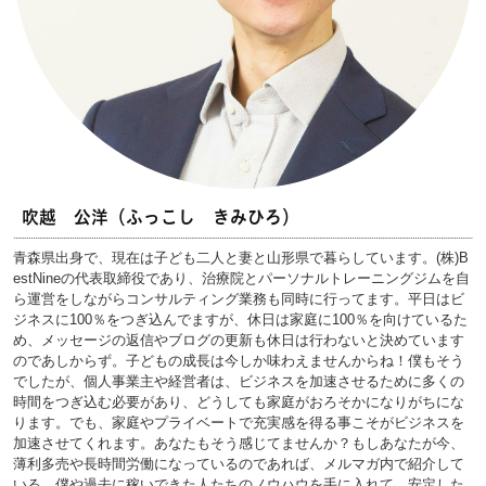
吹越 公洋（ふっこし きみひろ）
青森県出身で、現在は子ども二人と妻と山形県で暮らしています。(株)B
estNineの代表取締役であり、治療院とパーソナルトレーニングジムを自
ら運営をしながらコンサルティング業務も同時に行ってます。平日はビ
ジネスに100％をつぎ込んでますが、休日は家庭に100％を向けているた
め、メッセージの返信やブログの更新も休日は行わないと決めています
のであしからず。子どもの成長は今しか味わえませんからね！僕もそう
でしたが、個人事業主や経営者は、ビジネスを加速させるために多くの
時間をつぎ込む必要があり、どうしても家庭がおろそかになりがちにな
ります。でも、家庭やプライベートで充実感を得る事こそがビジネスを
加速させてくれます。あなたもそう感じてませんか？もしあなたが今、
薄利多売や長時間労働になっているのであれば、メルマガ内で紹介して
いる、僕や過去に稼いできた人たちのノウハウを手に入れて、安定した