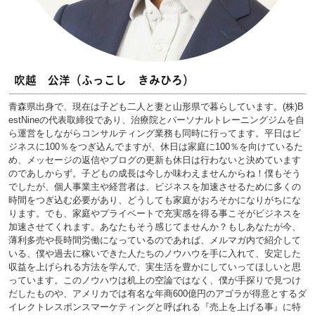
吹越 公洋（ふっこし きみひろ）
青森県出身で、現在は子ども二人と妻と山形県で暮らしています。(株)B
estNineの代表取締役であり、治療院とパーソナルトレーニングジムを自
ら運営をしながらコンサルティング業務も同時に行ってます。平日はビ
ジネスに100％をつぎ込んでますが、休日は家庭に100％を向けているた
め、メッセージの返信やブログの更新も休日は行わないと決めています
のであしからず。子どもの成長は今しか味わえませんからね！僕もそう
でしたが、個人事業主や経営者は、ビジネスを加速させるために多くの
時間をつぎ込む必要があり、どうしても家庭がおろそかになりがちにな
ります。でも、家庭やプライベートで充実感を得る事こそがビジネスを
加速させてくれます。あなたもそう感じてませんか？もしあなたが今、
薄利多売や長時間労働になっているのであれば、メルマガ内で紹介して
いる、僕や過去に稼いできた人たちのノウハウを手に入れて、安定した
収益を上げられる方法を学んで、実生活を豊かにしていってほしいと思
っています。このノウハウは机上の空論ではなく、僕が手探りで見つけ
だしたものや、アメリカでは有名な年商600億円のアゴラが得意とするダ
イレクトレスポンスマーケティングと呼ばれる『売上を上げる事』に特