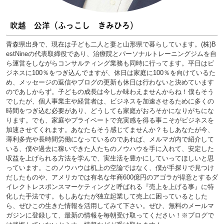
吹越 公洋（ふっこし きみひろ）
青森県出身で、現在は子ども二人と妻と山形県で暮らしています。(株)B
estNineの代表取締役であり、治療院とパーソナルトレーニングジムを自
ら運営をしながらコンサルティング業務も同時に行ってます。平日はビ
ジネスに100％をつぎ込んでますが、休日は家庭に100％を向けているた
め、メッセージの返信やブログの更新も休日は行わないと決めています
のであしからず。子どもの成長は今しか味わえませんからね！僕もそう
でしたが、個人事業主や経営者は、ビジネスを加速させるために多くの
時間をつぎ込む必要があり、どうしても家庭がおろそかになりがちにな
ります。でも、家庭やプライベートで充実感を得る事こそがビジネスを
加速させてくれます。あなたもそう感じてませんか？もしあなたが今、
薄利多売や長時間労働になっているのであれば、メルマガ内で紹介して
いる、僕や過去に稼いできた人たちのノウハウを手に入れて、安定した
収益を上げられる方法を学んで、実生活を豊かにしていってほしいと思
っています。このノウハウは机上の空論ではなく、僕が手探りで見つけ
だしたものや、アメリカでは有名な年商600億円のアゴラが得意とするダ
イレクトレスポンスマーケティングと呼ばれる『売上を上げる事』に特
化した手法です。もしあなたが独立起業して売上に困っているとした
ら、ぜひこの生きた情報を活用してみて下さい。ぜひ、無料のメールマ
ガジンに登録して、最新の情報を毎朝受け取ってください！※ブログで