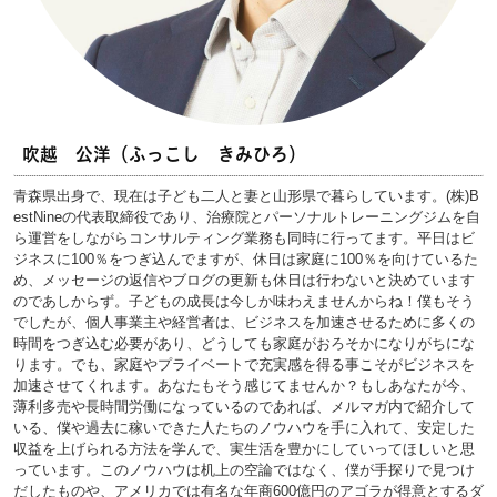
吹越 公洋（ふっこし きみひろ）
青森県出身で、現在は子ども二人と妻と山形県で暮らしています。(株)B
estNineの代表取締役であり、治療院とパーソナルトレーニングジムを自
ら運営をしながらコンサルティング業務も同時に行ってます。平日はビ
ジネスに100％をつぎ込んでますが、休日は家庭に100％を向けているた
め、メッセージの返信やブログの更新も休日は行わないと決めています
のであしからず。子どもの成長は今しか味わえませんからね！僕もそう
でしたが、個人事業主や経営者は、ビジネスを加速させるために多くの
時間をつぎ込む必要があり、どうしても家庭がおろそかになりがちにな
ります。でも、家庭やプライベートで充実感を得る事こそがビジネスを
加速させてくれます。あなたもそう感じてませんか？もしあなたが今、
薄利多売や長時間労働になっているのであれば、メルマガ内で紹介して
いる、僕や過去に稼いできた人たちのノウハウを手に入れて、安定した
収益を上げられる方法を学んで、実生活を豊かにしていってほしいと思
っています。このノウハウは机上の空論ではなく、僕が手探りで見つけ
だしたものや、アメリカでは有名な年商600億円のアゴラが得意とするダ