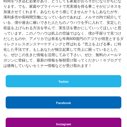
時間をつぎ込む必要があり、どうしても家庭がおろそかになりがちにな
ります。でも、家庭やプライベートで充実感を得る事こそがビジネスを
加速させてくれます。あなたもそう感じてませんか？もしあなたが今、
薄利多売や長時間労働になっているのであれば、メルマガ内で紹介して
いる、僕や過去に稼いできた人たちのノウハウを手に入れて、安定した
収益を上げられる方法を学んで、実生活を豊かにしていってほしいと思
っています。このノウハウは机上の空論ではなく、僕が手探りで見つけ
だしたものや、アメリカでは有名な年商600億円のアゴラが得意とするダ
イレクトレスポンスマーケティングと呼ばれる『売上を上げる事』に特
化した手法です。もしあなたが独立起業して売上に困っているとした
ら、ぜひこの生きた情報を活用してみて下さい。ぜひ、無料のメールマ
ガジンに登録して、最新の情報を毎朝受け取ってください！※ブログで
は後悔していないセミナー情報などが受け取れます！
Twitter
Facebook
Instagram