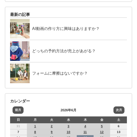
最新の記事
AI動画の作り方に興味はありますか？
どっちの予約方法が売上があがる？
フォームに摩擦はないですか？
カレンダー
前月
2026年6月
次月
日
月
火
水
木
金
土
31
1
2
3
4
5
6
7
8
9
10
11
12
13